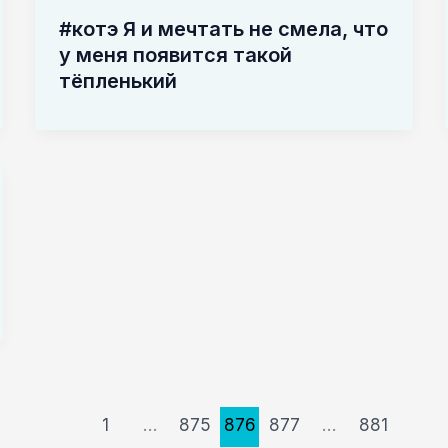
#котэ Я и мечтать не смела, что
у меня появится такой
тёпленький
1
…
875
876
877
…
881