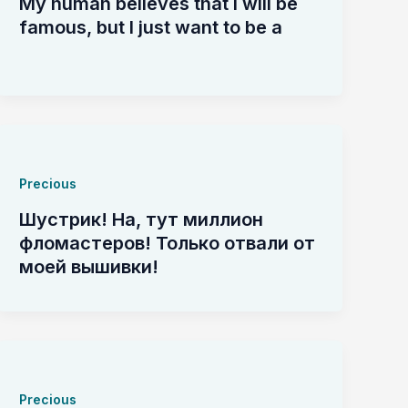
My human believes that I will be
famous, but I just want to be a
Precious
Шустрик! На, тут миллион
фломастеров! Только отвали от
моей вышивки!
Precious